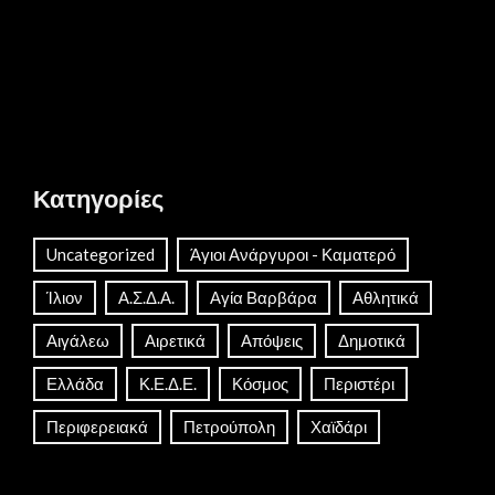
Κατηγορίες
Uncategorized
Άγιοι Ανάργυροι - Καματερό
Ίλιον
Α.Σ.Δ.Α.
Αγία Βαρβάρα
Αθλητικά
Αιγάλεω
Αιρετικά
Απόψεις
Δημοτικά
Ελλάδα
Κ.Ε.Δ.Ε.
Κόσμος
Περιστέρι
Περιφερειακά
Πετρούπολη
Χαϊδάρι