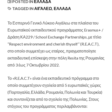
POSTED IN
ΕΛΛΆΔΑ
TAGGED IN
ΑΙΓΑΛΕΩ
,
ΕΛΛΑΔΑ
Το Εσπερινό Γενικό Λύκειο Αιγάλεω στα πλαίσια του
Ευρωπαϊκού εκπαιδευτικού προγράμματος Erasmus+ /
Δράση ΚΑ229 / School Exchange Partnerships
, με τίτλο
“Respect environment and cherish thyself” (R.E.A.C.T),
στο οποίο συμμετέχει ως εταίρος, πραγματοποίησε
εκπαιδευτική επίσκεψη στην πόλη Resita της Ρουμανίας
από 3 έως 7 Οκτωβρίου 2022.
Το «R.E.A.C.T» είναι ένα εκπαιδευτικό πρόγραμμα στο
οποίο συμμετέχουν σχολεία από 5 ευρωπαϊκές χώρες
(Πορτογαλία, Ελλάδα, Ρουμανία, Πολωνία και Τουρκία)
και συντονίζεται από το σχολείο της Πολωνίας. Στους
στόχους του προγράμματος περιλαμβάνονται: