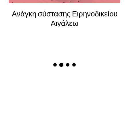
υ
25η Μαρτίου – Η αξία και η
καταδίκη των ηρώων