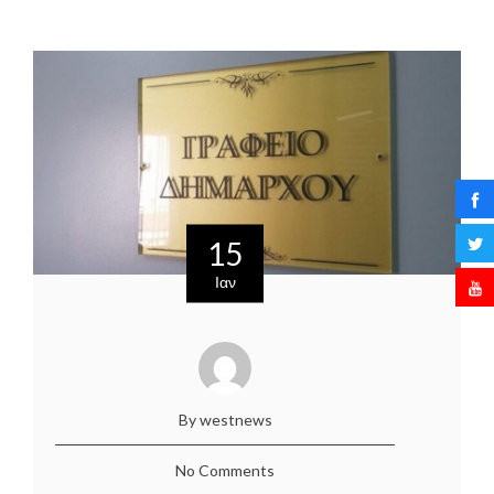
15
Ιαν
By westnews
No Comments