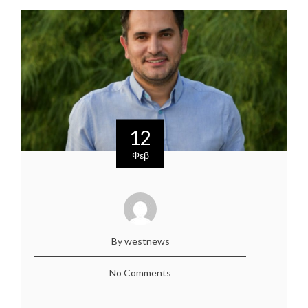
12
Φεβ
By westnews
No Comments