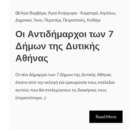
Αγία Βαρβάρα
,
Άγιοι Ανάργυροι - Καματερό
,
Αιγάλεω
,
Δημοτικά
,
Ίλιον
,
Περιστέρι
,
Πετρούπολη
,
Χαϊδάρι
Οι Αντιδήμαρχοι των 7
Δήμων της Δυτικής
Αθήνας
Οι νέοι Δήμαρχοι των 7 Δήμων της Δυτικής Αθήνας
έπειτα από την εκλογή και ορκωμοσία τους επέλεξαν
αυτούς που θα στελεχώσουν τις διοικήσεις τους
(περισσότερα…)
Read More