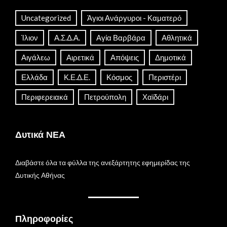
Uncategorized
Άγιοι Ανάργυροι - Καματερό
Ίλιον
Α.Σ.Δ.Α.
Αγία Βαρβάρα
Αθλητικά
Αιγάλεω
Αιρετικά
Απόψεις
Δημοτικά
Ελλάδα
Κ.Ε.Δ.Ε.
Κόσμος
Περιστέρι
Περιφερειακά
Πετρούπολη
Χαϊδάρι
Δυτικά ΝΕΑ
Διαβάστε όλα τα φύλλα της ανεξάρτητης εφημερίδας της
Δυτικής Αθήνας
Πληροφορίες