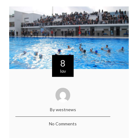
8
Ιαν
By westnews
No Comments