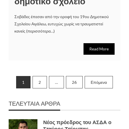
δημοτικό σχολείο
Σοβάδες έπεσαν από την οροφή του 19ου Δημοτικού
Σχολείου Αιγάλεω, ευτυχώς χωρίς να τραυματιστεί
κανείς (περισσότερα…)
Read More
Σελιδοποίηση
1
2
…
26
Επόμενα
άρθρων
ΤΕΛΕΥΤΑΙΑ ΑΡΘΡΑ
Νέος πρόεδρος του ΑΣΔΑ ο
Σταύρος Τσίρμπας