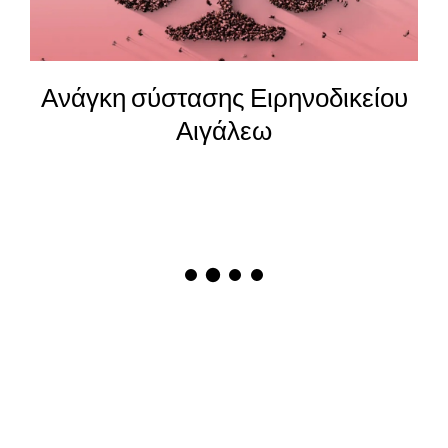
25η Μαρτίου – Η αξία και η
καταδίκη των ηρώων