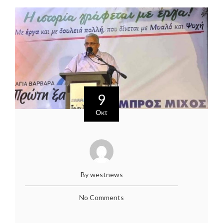
9
Οκτ
By westnews
No Comments