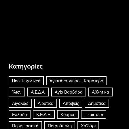
Κατηγορίες
Uncategorized
Άγιοι Ανάργυροι - Καματερό
Ίλιον
Α.Σ.Δ.Α.
Αγία Βαρβάρα
Αθλητικά
Αιγάλεω
Αιρετικά
Απόψεις
Δημοτικά
Ελλάδα
Κ.Ε.Δ.Ε.
Κόσμος
Περιστέρι
Περιφερειακά
Πετρούπολη
Χαϊδάρι