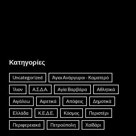
Κατηγορίες
Uncategorized
Άγιοι Ανάργυροι - Καματερό
Ίλιον
Α.Σ.Δ.Α.
Αγία Βαρβάρα
Αθλητικά
Αιγάλεω
Αιρετικά
Απόψεις
Δημοτικά
Ελλάδα
Κ.Ε.Δ.Ε.
Κόσμος
Περιστέρι
Περιφερειακά
Πετρούπολη
Χαϊδάρι