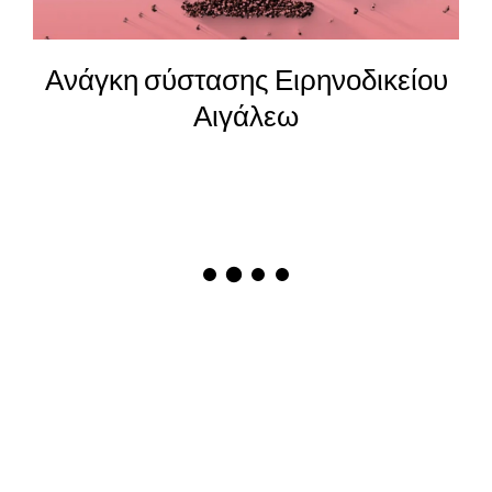
25η Μαρτίου – Η αξία και η
καταδίκη των ηρώων