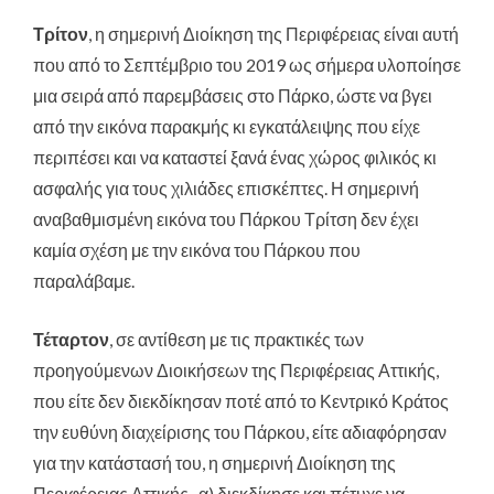
Τρίτον
, η σημερινή Διοίκηση της Περιφέρειας είναι αυτή
που από το Σεπτέμβριο του 2019 ως σήμερα υλοποίησε
μια σειρά από παρεμβάσεις στο Πάρκο, ώστε να βγει
από την εικόνα παρακμής κι εγκατάλειψης που είχε
περιπέσει και να καταστεί ξανά ένας χώρος φιλικός κι
ασφαλής για τους χιλιάδες επισκέπτες. Η σημερινή
αναβαθμισμένη εικόνα του Πάρκου Τρίτση δεν έχει
καμία σχέση με την εικόνα του Πάρκου που
παραλάβαμε.
Τέταρτον
, σε αντίθεση με τις πρακτικές των
προηγούμενων Διοικήσεων της Περιφέρειας Αττικής,
που είτε δεν διεκδίκησαν ποτέ από το Κεντρικό Κράτος
την ευθύνη διαχείρισης του Πάρκου, είτε αδιαφόρησαν
για την κατάστασή του, η σημερινή Διοίκηση της
Περιφέρειας Αττικής , α) διεκδίκησε και πέτυχε να