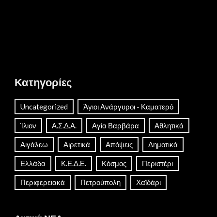
Κατηγορίες
Uncategorized
Άγιοι Ανάργυροι - Καματερό
Ίλιον
Α.Σ.Δ.Α.
Αγία Βαρβάρα
Αθλητικά
Αιγάλεω
Αιρετικά
Απόψεις
Δημοτικά
Ελλάδα
Κ.Ε.Δ.Ε.
Κόσμος
Περιστέρι
Περιφερειακά
Πετρούπολη
Χαϊδάρι