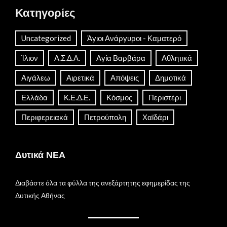
Κατηγορίες
Uncategorized
Άγιοι Ανάργυροι - Καματερό
Ίλιον
Α.Σ.Δ.Α.
Αγία Βαρβάρα
Αθλητικά
Αιγάλεω
Αιρετικά
Απόψεις
Δημοτικά
Ελλάδα
Κ.Ε.Δ.Ε.
Κόσμος
Περιστέρι
Περιφερειακά
Πετρούπολη
Χαϊδάρι
Δυτικά ΝΕΑ
Διαβάστε όλα τα φύλλα της ανεξάρτητης εφημερίδας της
Δυτικής Αθήνας