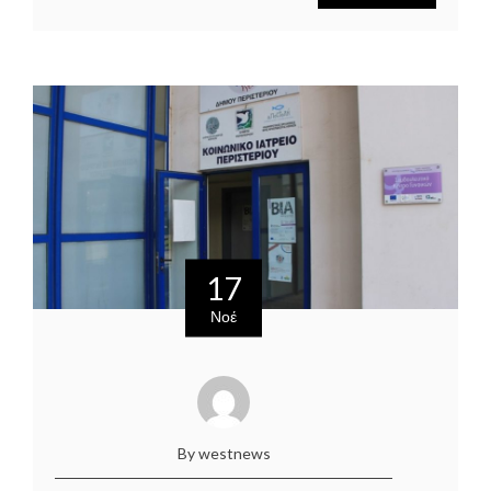
17
Νοέ
By westnews