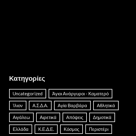
Κατηγορίες
Uncategorized
Άγιοι Ανάργυροι - Καματερό
Ίλιον
Α.Σ.Δ.Α.
Αγία Βαρβάρα
Αθλητικά
Αιγάλεω
Αιρετικά
Απόψεις
Δημοτικά
Ελλάδα
Κ.Ε.Δ.Ε.
Κόσμος
Περιστέρι