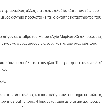
ον περίμενε ένας άλλος μία μπλε μπλούζα, κάτι είπαν εδώ μου
αζεμένος άσχημο πρόσωπο» είπε ιδιοκτήτης καταστήματος που
το πήγαν σε σταθμό του Μετρό «Αγία Μαρίνα». Οι πληροφορίες
ειμένου να συναντήσουν μία γυναίκα η οποία όταν είδε τους
, κάτω το κεφάλι, μες στον ήλιο. Τους ρωτήσαμε αν είναι δικό
ικός.
υρώ»
25η Μαρτίου – Η
Οι πρακτικές του
Από το «Ωσα
αξία και η
Βαγγέλη
στο Σταύρω
ες στους δύο άνδρες και τους οδήγησαν στο τμήμα ασφαλείας
καταδίκη των
Ντηνιακού θέτουν
Αυτόν» και 
τρο της πράξης τους. «Πήραμε το παιδί από τη μητέρα του, με
ηρώων
σε κίνδυνο τη
αλήθεια στ
λειτουργία των
πολιτική