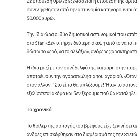
Σε υπόθεση θρίλερ εξελίσσεται η υπόθεση της αρπ
συνελήφθησαν από την αστυνομία κατηγορούνται ότι
50.000 ευρώ.
Την ίδια ώρα οι δύο δημοτικοί αστυνομικοί που απέ
στο Star. «Δεν υπήρχε δεύτερη σκέψη από το να το π
δώσω το νερό, να το αλλάξω», ανέφερε χαρακτηριστι
Η ίδια μαζί με τον συνάδελφό της και χάρη στην παρ
αποτρέψουν την αγοραπωλησία του αγοριού. «Όταν αρ
στον άλλον: “Στο είπα θα μπλέξουμε! Ήταν το αστυν
εξελίσσεται ακόμα και δεν ξέρουμε πού θα καταλήξει 
Το χρονικό
Το θρίλερ της αρπαγής του βρέφους είχε ξεκινήσει 
άνδρες επισκέφθηκαν στο διαμέρισμά της την 31ετώ