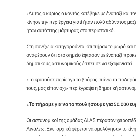
«Αυτός ο κύριος ο κοντός κατέβηκε με ένα ταξί και τ
κίνησε την περιέργεια γιατί ήταν πολύ αδύνατος μ
ήταν αυτόπτης μάρτυρας στο περιστατικό.
Στη συνέχεια κατηγορούνται ότι πήραν το μωρό και 
αναφέρουν ότι στο σημείο έφτασαν με ένα ταξί προκ
δημοτικούς αστυνομικούς έσπευσε να εξαφανιστεί.
«Το κρατούσε περίεργα το βρέφος, πάνω τα ποδαράκια
τους, μας είπαν όχι» περιέγραψε η δημοτική αστυνομ
«Το πήραμε για να το πουλήσουμε για 50.000 ε
Οι αστυνομικοί της ομάδας ΔΙ.ΑΣ πέρασαν χειροπέδ
Αιγάλεω. Εκεί αρχικά φέρεται να ομολόγησαν το κίνη