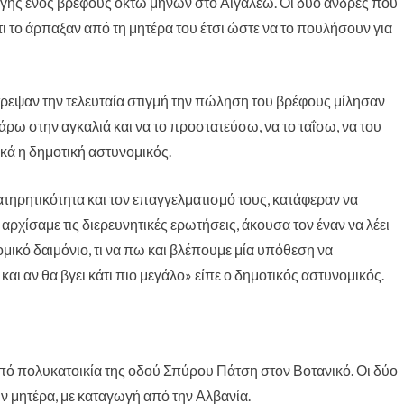
αγής ενός βρέφους οκτώ μηνών στο Αιγάλεω
. Οι δύο άνδρες που
 το άρπαξαν από τη μητέρα του έτσι ώστε να το πουλήσουν για
τρεψαν την τελευταία στιγμή την πώληση του βρέφους μίλησαν
άρω στην αγκαλιά και να το προστατεύσω, να το ταΐσω, να του
κά η δημοτική αστυνομικός.
ατηρητικότητα και τον επαγγελματισμό τους, κατάφεραν να
χίσαμε τις διερευνητικές ερωτήσεις, άκουσα τον έναν να λέει
ομικό δαιμόνιο, τι να πω και βλέπουμε μία υπόθεση να
και αν θα βγει κάτι πιο μεγάλο» είπε ο δημοτικός αστυνομικός.
από πολυκατοικία της οδού Σπύρου Πάτση στον Βοτανικό. Οι δύο
ν μητέρα, με καταγωγή από την Αλβανία.