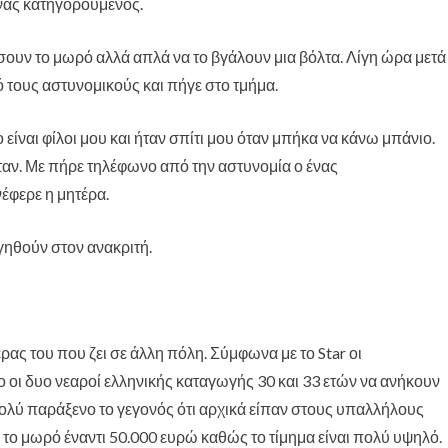
ένας κατηγορούμενος.
σχολείων της
πόλης του
ουν το μωρό αλλά απλά να το βγάλουν μια βόλτα. Λίγη ώρα μετά
Χαϊδαρίου
 τους αστυνομικούς και πήγε στο τμήμα.
 είναι φίλοι μου και ήταν σπίτι μου όταν μπήκα να κάνω μπάνιο.
ταν. Με πήρε τηλέφωνο από την αστυνομία ο ένας
έφερε η μητέρα.
ηθούν στον ανακριτή.
ας του που ζει σε άλλη πόλη. Σύμφωνα με το Star οι
 οι δυο νεαροί ελληνικής καταγωγής 30 και 33 ετών να ανήκουν
ολύ παράξενο το γεγονός ότι αρχικά είπαν στους υπαλλήλους
το μωρό έναντι 50.000 ευρώ καθώς το τίμημα είναι πολύ υψηλό.