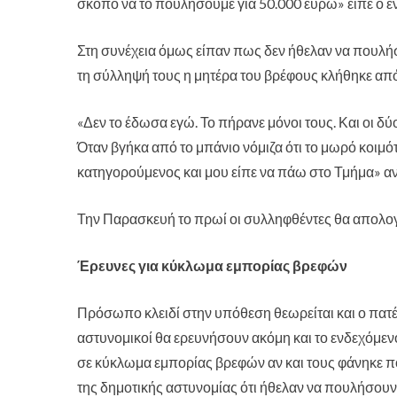
σκοπό να το πουλήσουμε για 50.000 ευρώ» είπε ο 
Στη συνέχεια όμως είπαν πως δεν ήθελαν να πουλήσ
τη σύλληψή τους η μητέρα του βρέφους κλήθηκε από
«Δεν το έδωσα εγώ. Το πήρανε μόνοι τους. Και οι δύο
Όταν βγήκα από το μπάνιο νόμιζα ότι το μωρό κοιμό
κατηγορούμενος και μου είπε να πάω στο Τμήμα» αν
Την Παρασκευή το πρωί οι συλληφθέντες θα απολογ
Έρευνες για κύκλωμα εμπορίας βρεφών
Πρόσωπο κλειδί στην υπόθεση θεωρείται και ο πατέρ
αστυνομικοί θα ερευνήσουν ακόμη και το ενδεχόμενο
σε κύκλωμα εμπορίας βρεφών αν και τους φάνηκε π
της δημοτικής αστυνομίας ότι ήθελαν να πουλήσουν 