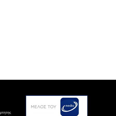
άρτητης