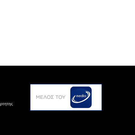
άρτητης