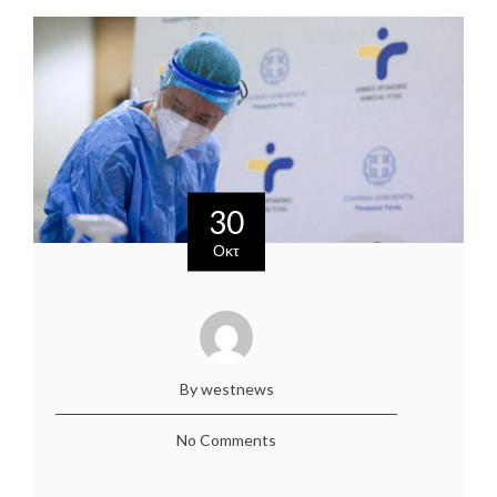
30
Οκτ
By westnews
No Comments