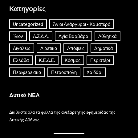
Κατηγορίες
Uncategorized
Άγιοι Ανάργυροι - Καματερό
Ίλιον
Α.Σ.Δ.Α.
Αγία Βαρβάρα
Αθλητικά
Αιγάλεω
Αιρετικά
Απόψεις
Δημοτικά
Ελλάδα
Κ.Ε.Δ.Ε.
Κόσμος
Περιστέρι
Περιφερειακά
Πετρούπολη
Χαϊδάρι
Δυτικά ΝΕΑ
Διαβάστε όλα τα φύλλα της ανεξάρτητης εφημερίδας της
Δυτικής Αθήνας