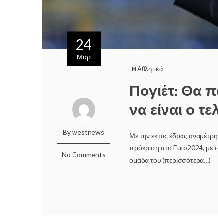
24
Μαρ
Αθλητικά
Πογιέτ: Θα 
να είναι ο τε
By westnews
Με την εκτός έδρας αναμέτρη
πρόκριση στο Euro2024, με 
No Comments
ομάδα του (περισσότερα…)