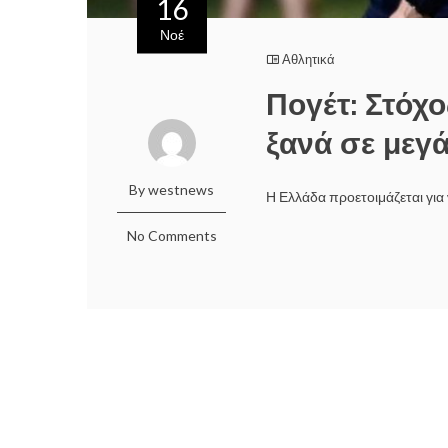
16
Νοέ
Αθλητικά
Πογέτ: Στόχ
ξανά σε μεγ
By westnews
Η Ελλάδα προετοιμάζεται για
No Comments