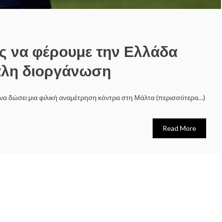
ος να φέρουμε την Ελλάδα
άλη διοργάνωση
 να δώσει μια φιλική αναμέτρηση κόντρα στη Μάλτα (περισσότερα…)
Read More
25η Μαρτίου – Η
Οι πρακτικές του
Από το «Ωσα
αξία και η
Βαγγέλη
στο Σταύρω
καταδίκη των
Ντηνιακού θέτουν
Αυτόν» και 
ηρώων
σε κίνδυνο τη
αλήθεια στ
λειτουργία των
πολιτική