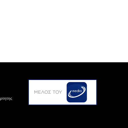
άρτητης