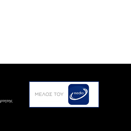
άρτητης