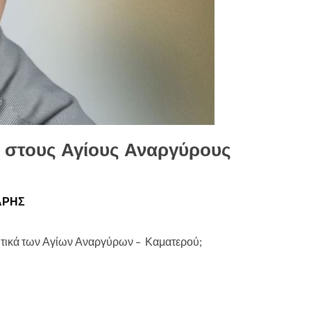
 στους Αγίους Αναργύρους
ΑΡΗΣ
κητικά των Αγίων Αναργύρων – Καματερού;