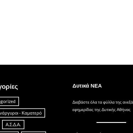
γορίες
Δυτικά ΝΕΑ
gorized
Διαβάστε όλα τα φύλλα της ανεξ
εφημερίδας της Δυτικής Αθήνας
Ανάργυροι - Καματερό
Α.Σ.Δ.Α.