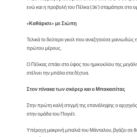
ενώ και η προβολή του Πέλκα (36’) σταμάτησε στο ορ
«Καθάρισε» με Σιώπη
Τελικά το δεύτερο γκολ που αναζητούσε μανιωδώς 
πρώτου μέρους.
Ο Πέλκας σπάει στο ύψος του ημικυκλίου της μεγά
στέλνει την μπάλα στα δίχτυα.
Στον πίνακα των σκόρερ και ο Μπακασέτας
Στην πρώτη καλή στιγμή της επανάληψης ο αρχηγό
στην ομάδα του Πογιέτ.
Υπέροχη μακρινή μπαλιά του Μάνταλου, βγάζει σε θ