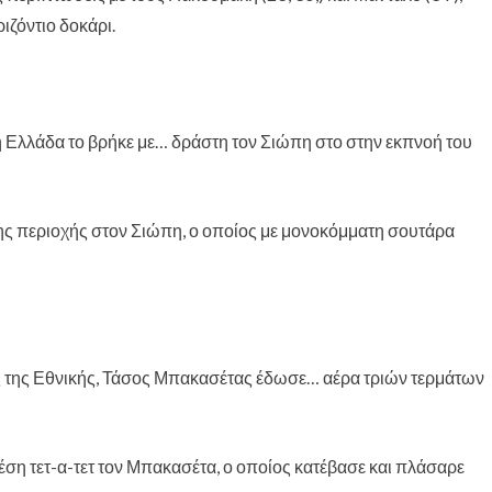
σχολείων της
ιζόντιο δοκάρι.
πόλης του
Χαϊδαρίου
η Ελλάδα το βρήκε με… δράστη τον Σιώπη στο στην εκπνοή του
λης περιοχής στον Σιώπη, ο οποίος με μονοκόμματη σουτάρα
ς της Εθνικής, Τάσος Μπακασέτας έδωσε… αέρα τριών τερμάτων
έση τετ-α-τετ τον Μπακασέτα, ο οποίος κατέβασε και πλάσαρε