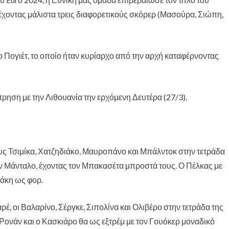
 έχοντας μάλιστα τρεις διαφορετικούς σκόρερ (Μασούρα, Σιώπη,
ο Πογιέτ, το οποίο ήταν κυρίαρχο από την αρχή καταφέρνοντας
τρηση με την Λιθουανία την ερχόμενη Δευτέρα (27/3).
ους Τσιμίκα, Χατζηδιάκο, Μαυροπάνο και Μπάλντοκ στην τετράδα
ον Μάνταλο, έχοντας τον Μπακασέτα μπροστά τους. Ο Πέλκας με
μάκη ως φορ.
αρέ, οι Βαλαρίνο, Σέργκε, Σιπολίνα και Ολιβέρο στην τετράδα της
 Ρονάν και ο Κασκιάρο θα ως εξτρέμ με τον Γουόκερ μοναδικό