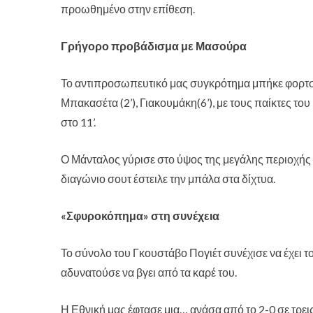
προωθημένο στην επίθεση.
Γρήγορο προβάδισμα με Μασούρα
Το αντιπροσωπευτικό μας συγκρότημα μπήκε φορτσά
Μπακασέτα (2’), Γιακουμάκη(6’), με τους παίκτες το
στο 11’.
Ο Μάνταλος γύρισε στο ύψος της μεγάλης περιοχής
διαγώνιο σουτ έστειλε την μπάλα στα δίχτυα.
«Σφυροκόπημα» στη συνέχεια
Το σύνολο του Γκουστάβο Πογιέτ συνέχισε να έχει το
25η Μαρτίου – Η
αξία και η
αδυνατούσε να βγει από τα καρέ του.
καταδίκη των
ηρώων
Η Εθνική μας έφτασε μια… ανάσα από το 2-0 σε τρεις 