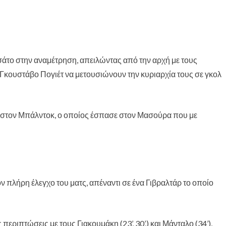
το στην αναμέτρηση, απειλώντας από την αρχή με τους
υ Γκουστάβο Πογιέτ να μετουσιώνουν την κυριαρχία τους σε γκολ
 στον Μπάλντοκ, ο οποίος έσπασε στον Μασούρα που με
ν πλήρη έλεγχο του ματς, απέναντι σε ένα Γιβραλτάρ το οποίο
Οι πρακτικές του
Από το «Ωσαννά
Ανάγκη
Βαγγέλη
στο Σταύρωσον
σύστασης
Ντηνιακού θέτουν
Αυτόν» και η
Ειρηνοδικεί
σε κίνδυνο τη
αλήθεια στην
Αιγάλεω
περιπτώσεις με τους Γιακουμάκη (23’, 30’,) και Μάνταλο (34’),
λειτουργία των
πολιτική