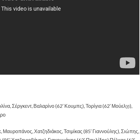
ίνα, Σέργκεντ, Βαλαρίνο (62′ Κουμπς), Τορίγια (62′ Μούελχι),
άρο
 Μαυροπάνος, Χατζηδιάκος, Τσιμίκας (85′ Γιαννούλης), Σιώπης,
85′ Χατζηγιοβάνης), Γιακουμάκης (62′ Παυλίδης) Πέλκας (62′