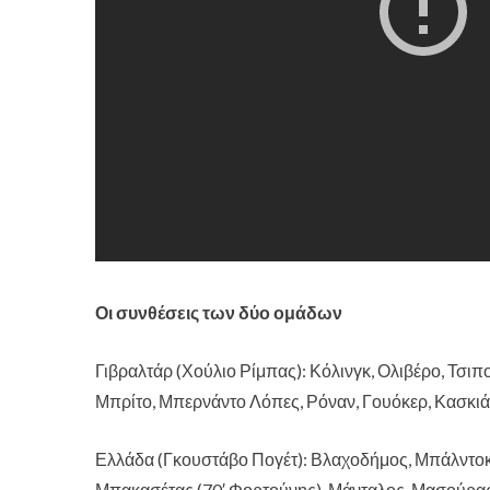
Οι συνθέσεις των δύο ομάδων
Γιβραλτάρ (Χούλιο Ρίμπας): Κόλινγκ, Ολιβέρο, Τσιπολ
Μπρίτο, Μπερνάντο Λόπες, Ρόναν, Γουόκερ, Κασκι
Ελλάδα (Γκουστάβο Πογέτ): Βλαχοδήμος, Μπάλντοκ,
Μπακασέτας (70′ Φορτούνης), Μάνταλος, Μασούρας (