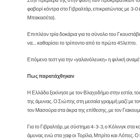
φαβορί κόντρα στο Γιβραλτάρ, επικρατώντας με 3-0
Μπακασέτα).
Επιπλέον τρία δοκάρια για το σύνολο του Γκουστάβ
να… καθαρίσει το τρίποντο από το πρώτο 45λεπτο.
Επόμενο τεστ για την «γαλανόλευκη» η φιλική αναμέ
Πως παρατάχθηκαν
Η Ελλάδα ξεκίνησε με τον Βλαχοδήμο στην εστία, τ
της άμυνας. Ο Σιώπης στη μεσαία γραμμή μαζί με τ
τον Μασούρα στα άκρα της επίθεσης, με τον Γιακου
Για το Γιβραλτάρ, με σύστημα 4-3-3, ο Κόλινγκ στα κ
άμυνας ενώ στα χαφ οι Τορίλα, Μπρίτο και Λόπες. Ο