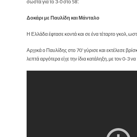
σωστά για το 3-0 στο 58’.
Δοκάρι με Παυλίδη και Μάνταλο
Η Ελλάδα έφτασε κοντά και σε ένα τέταρτο γκολ, ωστ
Αρχικά ο Παυλίδης στο 70’ γύρισε και εκτέλεσε βρίσ
λεπτά αργότερα είχε την ίδια κατάληξη, με τον 0-3 να