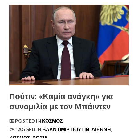
Πούτιν: «Καμία ανάγκη» για
συνομιλία με τον Μπάιντεν
POSTED IN
ΚΌΣΜΟΣ
TAGGED IN
ΒΛΆΝΤΙΜΙΡ ΠΟΎΤΙΝ
,
ΔΙΕΘΝΉ
,
ΚΟΣΜΟΣ
,
ΡΩΣΊΑ