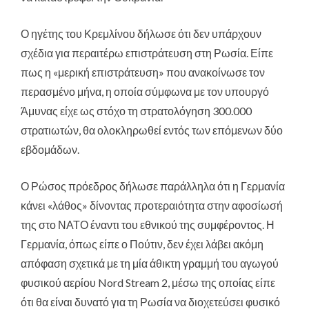
Ο ηγέτης του Κρεμλίνου δήλωσε ότι δεν υπάρχουν
σχέδια για περαιτέρω επιστράτευση στη Ρωσία. Είπε
πως η «μερική επιστράτευση» που ανακοίνωσε τον
περασμένο μήνα, η οποία σύμφωνα με τον υπουργό
Άμυνας είχε ως στόχο τη στρατολόγηση 300.000
στρατιωτών, θα ολοκληρωθεί εντός των επόμενων δύο
εβδομάδων.
Ο Ρώσος πρόεδρος δήλωσε παράλληλα ότι η Γερμανία
κάνει «λάθος» δίνοντας προτεραιότητα στην αφοσίωσή
της στο ΝΑΤΟ έναντι του εθνικού της συμφέροντος. Η
Γερμανία, όπως είπε ο Πούτιν, δεν έχει λάβει ακόμη
απόφαση σχετικά με τη μία άθικτη γραμμή του αγωγού
φυσικού αερίου Nord Stream 2, μέσω της οποίας είπε
ότι θα είναι δυνατό για τη Ρωσία να διοχετεύσει φυσικό