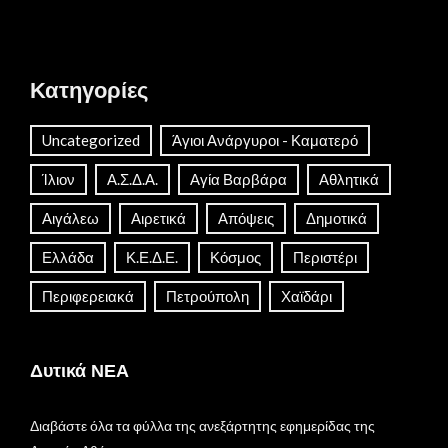
Κατηγορίες
Uncategorized
Άγιοι Ανάργυροι - Καματερό
Ίλιον
Α.Σ.Δ.Α.
Αγία Βαρβάρα
Αθλητικά
Αιγάλεω
Αιρετικά
Απόψεις
Δημοτικά
Ελλάδα
Κ.Ε.Δ.Ε.
Κόσμος
Περιστέρι
Περιφερειακά
Πετρούπολη
Χαϊδάρι
Δυτικά ΝΕΑ
Διαβάστε όλα τα φύλλα της ανεξάρτητης εφημερίδας της