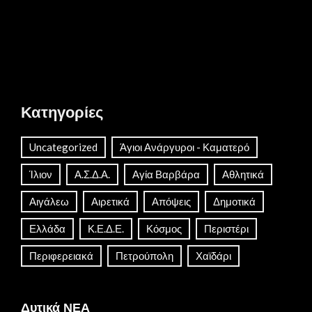
Κατηγορίες
Uncategorized
Άγιοι Ανάργυροι - Καματερό
Ίλιον
Α.Σ.Δ.Α.
Αγία Βαρβάρα
Αθλητικά
Αιγάλεω
Αιρετικά
Απόψεις
Δημοτικά
Ελλάδα
Κ.Ε.Δ.Ε.
Κόσμος
Περιστέρι
Περιφερειακά
Πετρούπολη
Χαϊδάρι
Δυτικά ΝΕΑ