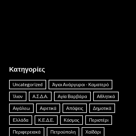
Κατηγορίες
Uncategorized
Άγιοι Ανάργυροι - Καματερό
Ίλιον
Α.Σ.Δ.Α.
Αγία Βαρβάρα
Αθλητικά
Αιγάλεω
Αιρετικά
Απόψεις
Δημοτικά
Ελλάδα
Κ.Ε.Δ.Ε.
Κόσμος
Περιστέρι
Περιφερειακά
Πετρούπολη
Χαϊδάρι