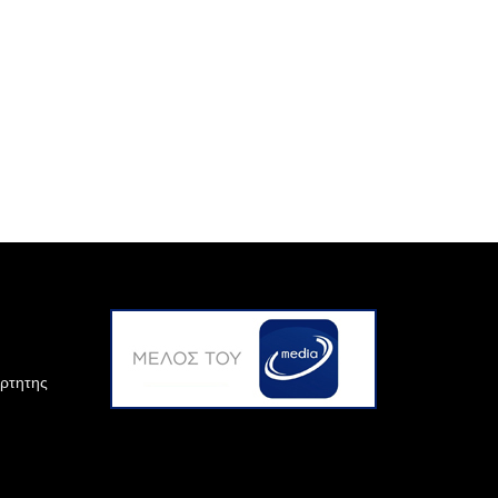
άρτητης