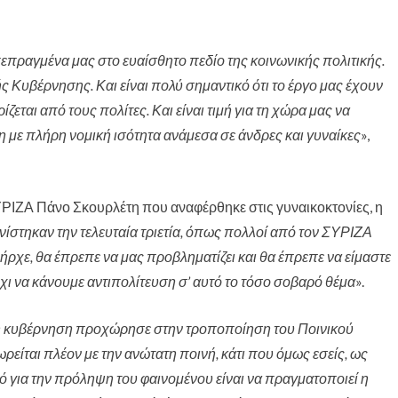
σχολείων της
πόλης του
Χαϊδαρίου
πεπραγμένα μας στο ευαίσθητο πεδίο της κοινωνικής πολιτικής.
 Κυβέρνησης. Και είναι πολύ σημαντικό ότι το έργο μας έχουν
ται από τους πολίτες. Και είναι τιμή για τη χώρα μας να
η με πλήρη νομική ισότητα ανάμεσα σε άνδρες και γυναίκες
»,
ΥΡΙΖΑ Πάνο Σκουρλέτη που αναφέρθηκε στις γυναικοκτονίες, η
ανίστηκαν την τελευταία τριετία, όπως πολλοί από τον ΣΥΡΙΖΑ
ήρχε, θα έπρεπε να μας προβληματίζει και θα έπρεπε να είμαστε
όχι να κάνουμε αντιπολίτευση σ’ αυτό το τόσο σοβαρό θέμα
».
ή κυβέρνηση προχώρησε στην τροποποίηση του Ποινικού
ρείται πλέον με την ανώτατη ποινή, κάτι που όμως εσείς, ως
κό για την πρόληψη του φαινομένου είναι να πραγματοποιεί η