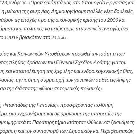
23, ανέφερε, «
Προτεραιότητά μας στο Υπουργείο Εργασίας και
η μείωση της ανεργίας. Δημιουργήσαμε πολλές νέες δουλειές,
άζουν τις εποχές προ της οικονομικής κρίσης του 2009 και
μματα και πολιτικές να μειώσουμε τη γυναικεία ανεργία, ένα
του 2019 βρισκόταν στο 21,5%
».
σίας και Κοινωνικών Υποθέσεων προωθεί την ισότητα των
τας πλήθος δράσεων του Εθνικού Σχεδίου Δράσης για την
η και καταπολέμηση της έμφυλης και ενδοοικογενειακής βίας,
γασίας, την ισότιμη συμμετοχή των γυναικών σε θέσεις λήψης
ση της διάστασης φύλου σε τομεακές πολιτικές
».
 «Νταντάδες της Γειτονιάς», προσφέροντας πολύτιμη
ώρα, εκσυγχρονίζουμε και διευρύνουμε της υπηρεσίες της
με ψηφιακά το Παρατηρητήριο Ισότητας Φύλων και ξεκινάμε τη
ηροφόρηση και τον συντονισμό των Δημοτικών και Περιφερειακών