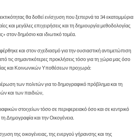
κτικότητας θα δοθεί ενίσχυση που ξεπερνά τα 34 εκατομμύρια
ες και μεγάλες επιχειρήσεις και τη δημιουργία μεθοδολογίας
 στον δημόσιο και ιδιωτικό τομέα.
ναφέρθηκε και στον σχεδιασμό για την ουσιαστική αντιμετώπιση
πό τις σημαντικότερες προκλήσεις τόσο για τη χώρα μας όσο
σίας και Κοινωνικών Υποθέσεων προχωρά:
ημέρωση των πολιτών για το δημογραφικό πρόβλημα και τη
ιών και των παιδιών,
αφικών στοιχείων τόσο σε περιφερειακό όσο και σε κεντρικό
25η Μαρτίου – Η
Οι πρακτικές του
Από το «Ωσα
τη Δημογραφία και την Οικογένεια.
αξία και η
Βαγγέλη
στο Σταύρω
καταδίκη των
Ντηνιακού θέτουν
Αυτόν» και 
ηρώων
σε κίνδυνο τη
αλήθεια στ
ίσχυση της οικογένειας, της ενεργού γήρανσης και της
λειτουργία των
πολιτική