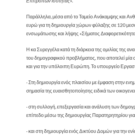
Επιτροπών Ισότητας
».
Παράλληλα, μέσα από το Ταμείο Ανάκαμψης και Ανθε
ευρώ για τη δημιουργία χώρων φύλαξης σε 120 μεσαί
ενσωμάτωσης και λήψης «Σήματος Διαφορετικότητας»
Η κα Συρεγγέλα κατά τη διάρκεια της ομιλίας της α
του δημογραφικού προβλήματος, που αποτελεί μία α
και για την υπόλοιπη Ευρώπη. Το υπουργείο Εργα
· Στη δημιουργία ενός πλαισίου με έμφαση στην εν
σημασία της ευαισθητοποίησης ειδικά των οικογενε
· στη συλλογή, επεξεργασία και ανάλυση των δημογρ
επίπεδο μέσω της δημιουργίας Παρατηρητηρίου για 
· και στη δημιουργία ενός Δικτύου Δομών για την εν