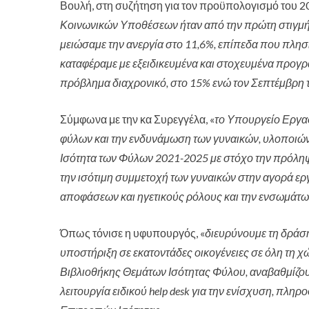
Βουλή
, στη συζήτηση για τον προϋπολογισμό του 20
Κοινωνικών Υποθέσεων ήταν από την πρώτη στιγμή 
μειώσαμε την ανεργία στο 11,6%, επίπεδα που πλησι
καταφέραμε με εξειδικευμένα και στοχευμένα προγρά
πρόβλημα διαχρονικό, στο 15% ενώ τον Σεπτέμβρη 
Σύμφωνα με την κα Συρεγγέλα, «
το Υπουργείο Εργα
φύλων και την ενδυνάμωση των γυναικών, υλοποιών
Ισότητα των Φύλων 2021-2025 με στόχο την πρόληψ
την ισότιμη συμμετοχή των γυναικών στην αγορά ερ
αποφάσεων και ηγετικούς ρόλους και την ενσωμάτω
Όπως τόνισε η υφυπουργός, «
διευρύνουμε τη δράση
υποστήριξη σε εκατοντάδες οικογένειες σε όλη τη χ
Βιβλιοθήκης Θεμάτων Ισότητας Φύλου, αναβαθμίζου
λειτουργία ειδικού help desk για την ενίσχυση, πλ