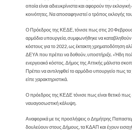
οποία είναι αδιευκρίνιστα και αφορούν την εκλογική
κοινότητες. Να αποσαφηνιστεί ο τρόπος εκλογής το
Ο Πρόεδρος της ΚΕΔΕ, τόνισε πως στις 20 Φεβρουα
αρμόδια υπουργεία, συμφωνήθηκε να καταβληθούν 2
κόστους για το 2022, ως έκτακτη χρηματοδότηση αλλά
ΔΕΥΑ που πρέπει να δοθούν, υποστήριξε. «Ήδη πολ
ενεργειακό κόστος. Δήμος της Αττικής μάλιστα σκοπ
Πρέπει να αντιληφθεί το αρμόδιο υπουργείο πως τ
είπε χαρακτηριστικά.
Ο πρόεδρος της ΚΕΔΕ τόνισε πως είναι θετικό πως 
ναυαγοσωστική κάλυψη.
Αναφορικά με τις προσλήψεις ο Δημήτρης Παπαστε
δουλεύουν στους Δήμους, τα ΚΔΑΠ και έχουν εισαχθ