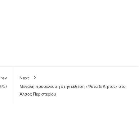
σχολείων της
πόλης του
Χαϊδαρίου
rev
Next
4/5)
Μεγάλη προσέλευση στην έκθεση «Φυτά & Κήπος» στο
Άλσος Περιστερίου