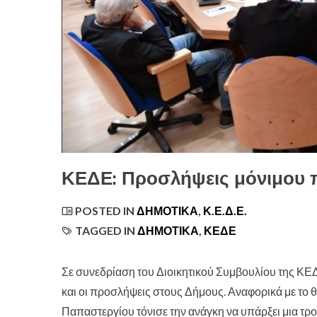
ΚΕΔΕ: Προσλήψεις μόνιμου
POSTED IN
ΔΗΜΟΤΙΚΆ
,
Κ.Ε.Δ.Ε.
TAGGED IN
ΔΗΜΟΤΙΚΑ
,
ΚΕΔΕ
Σε συνεδρίαση του Διοικητικού Συμβουλίου της ΚΕ
και οι προσλήψεις στους Δήμους. Αναφορικά με το
Παπαστεργίου τόνισε την ανάγκη να υπάρξει μια τρ