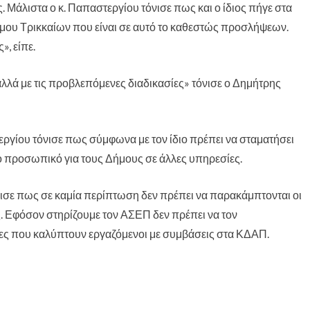
. Μάλιστα ο κ. Παπαστεργίου τόνισε πως και ο ίδιος πήγε στα
ήμου Τρικκαίων που είναι σε αυτό το καθεστώς προσλήψεων.
, είπε.
αλλά με τις προβλεπόμενες διαδικασίες» τόνισε ο Δημήτρης
εργίου τόνισε πως σύμφωνα με τον ίδιο πρέπει να σταματήσει
το προσωπικό για τους Δήμους σε άλλες υπηρεσίες.
σε πως σε καμία περίπτωση δεν πρέπει να παρακάμπτονται οι
. Εφόσον στηρίζουμε τον ΑΣΕΠ δεν πρέπει να τον
κες που καλύπτουν εργαζόμενοι με συμβάσεις στα ΚΔΑΠ.
25η Μαρτίου – Η
Οι πρακτικές του
Από το «Ωσα
αξία και η
Βαγγέλη
στο Σταύρω
καταδίκη των
Ντηνιακού θέτουν
Αυτόν» και 
ηρώων
σε κίνδυνο τη
αλήθεια στ
λειτουργία των
πολιτική