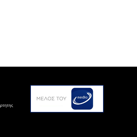
άρτητης