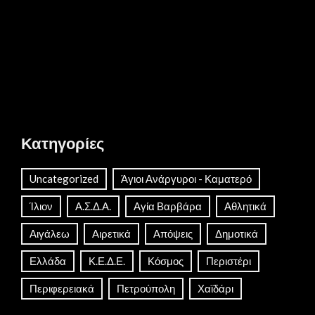
Κατηγορίες
Uncategorized
Άγιοι Ανάργυροι - Καματερό
Ίλιον
Α.Σ.Δ.Α.
Αγία Βαρβάρα
Αθλητικά
Αιγάλεω
Αιρετικά
Απόψεις
Δημοτικά
Ελλάδα
Κ.Ε.Δ.Ε.
Κόσμος
Περιστέρι
Περιφερειακά
Πετρούπολη
Χαϊδάρι