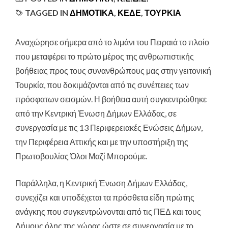
TAGGED IN
ΔΗΜΟΤΙΚΑ
,
ΚΕΔΕ
,
ΤΟΥΡΚΊΑ
Αναχώρησε σήμερα από το λιμάνι του Πειραιά το πλοίο
που μεταφέρει το πρώτο μέρος της ανθρωπιστικής
βοήθειας προς τους συνανθρώπους μας στην γειτονική
Τουρκία
, που δοκιμάζονται από τις συνέπειες των
πρόσφατων σεισμών. Η βοήθεια αυτή συγκεντρώθηκε
από την Κεντρική Ένωση Δήμων Ελλάδας, σε
συνεργασία με τις 13 Περιφερειακές Ενώσεις Δήμων,
την Περιφέρεια Αττικής και με την υποστήριξη της
Πρωτοβουλίας Όλοι Μαζί Μπορούμε.
Παράλληλα, η Κεντρική Ένωση Δήμων Ελλάδας,
συνεχίζει και υποδέχεται τα πρόσθετα είδη πρώτης
ανάγκης που συγκεντρώνονται από τις ΠΕΔ και τους
Δήμους όλης της χώρας ώστε σε συνεργασία με το