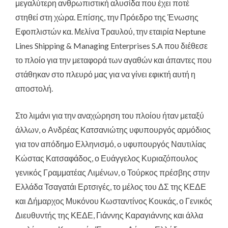
μεγαλύτερη ανθρωπιστική αλυσίδα που έχει ποτέ
στηθεί στη χώρα. Επίσης, την Πρόεδρο της Ένωσης
Εφοπλιστών κα. Μελίνα Τραυλού, την εταιρία Neptune
Lines Shipping & Managing Enterprises S.A που διέθεσε
το πλοίο για την μεταφορά των αγαθών και άπαντες που
στάθηκαν στο πλευρό μας για να γίνει εφικτή αυτή η
αποστολή.
Στο λιμάνι για την αναχώρηση του πλοίου ήταν μεταξύ
άλλων, o Ανδρέας Κατσανιώτης υφυπουργός αρμόδιος
για τον απόδημο Ελληνισμό, o υφυπουργός Ναυτιλίας
Κώστας Κατσαφάδος, ο Ευάγγελος Κυριαζόπουλος
γενικός Γραμματέας Λιμένων, ο Τούρκος πρέσβης στην
Ελλάδα Τσαγατάι Ερτσιγές, το μέλος του ΔΣ της ΚΕΔΕ
και Δήμαρχος Μυκόνου Κωσταντίνος Κουκάς, ο Γενικός
Διευθυντής της ΚΕΔΕ, Γιάννης Καραγιάννης και άλλα