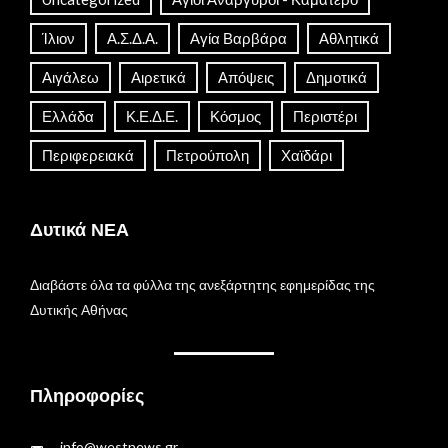
Ίλιον
Α.Σ.Δ.Α.
Αγία Βαρβάρα
Αθλητικά
Αιγάλεω
Αιρετικά
Απόψεις
Δημοτικά
Ελλάδα
Κ.Ε.Δ.Ε.
Κόσμος
Περιστέρι
Περιφερειακά
Πετρούπολη
Χαϊδάρι
Δυτικά ΝΕΑ
Διαβάστε όλα τα φύλλα της ανεξάρτητης εφημερίδας της
Δυτικής Αθήνας
Πληροφορίες
info@westnews.gr