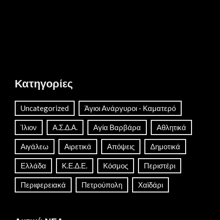
Κατηγορίες
Uncategorized
Άγιοι Ανάργυροι - Καματερό
Ίλιον
Α.Σ.Δ.Α.
Αγία Βαρβάρα
Αθλητικά
Αιγάλεω
Αιρετικά
Απόψεις
Δημοτικά
Ελλάδα
Κ.Ε.Δ.Ε.
Κόσμος
Περιστέρι
Περιφερειακά
Πετρούπολη
Χαϊδάρι