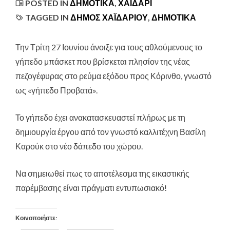
POSTED IN
ΔΗΜΟΤΙΚΆ
,
ΧΑΪΔΆΡΙ
TAGGED IN
ΔΗΜΟΣ ΧΑΪΔΑΡΙΟΥ
,
ΔΗΜΟΤΙΚΑ
Την Τρίτη 27 Ιουνίου άνοιξε για τους αθλούμενους το
γήπεδο μπάσκετ που βρίσκεται πλησίον της νέας
πεζογέφυρας στο ρεύμα εξόδου προς Κόρινθο, γνωστό
ως «γήπεδο Προβατά»
.
Το γήπεδο έχει ανακατασκευαστεί πλήρως με τη
δημιουργία έργου από τον γνωστό καλλιτέχνη Βασίλη
Καρούκ στο νέο δάπεδο του χώρου.
Να σημειωθεί πως το αποτέλεσμα της εικαστικής
παρέμβασης είναι πράγματι εντυπωσιακό!
Κοινοποιήστε: