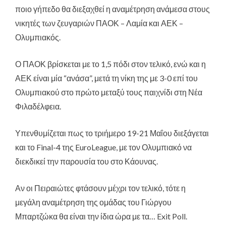
ποιο γήπεδο θα διεξαχθεί η αναμέτρηση ανάμεσα στους
νικητές των ζευγαριών ΠΑΟΚ – Λαμία και ΑΕΚ –
Ολυμπιακός.
Ο ΠΑΟΚ βρίσκεται με το 1,5 πόδι στον τελικό, ενώ και η
ΑΕΚ είναι μία “ανάσα”, μετά τη νίκη της με 3-0 επί του
Ολυμπιακού στο πρώτο μεταξύ τους παιχνίδι στη Νέα
Φιλαδέλφεια.
Υπενθυμίζεται πως το τριήμερο 19-21 Μαΐου διεξάγεται
και το Final-4 της EuroLeague, με τον Ολυμπιακό να
διεκδικεί την παρουσία του στο Κάουνας.
Αν οι Πειραιώτες φτάσουν μέχρι τον τελικό, τότε η
μεγάλη αναμέτρηση της ομάδας του Γιώργου
Μπαρτζώκα θα είναι την ίδια ώρα με τα… Exit Poll.