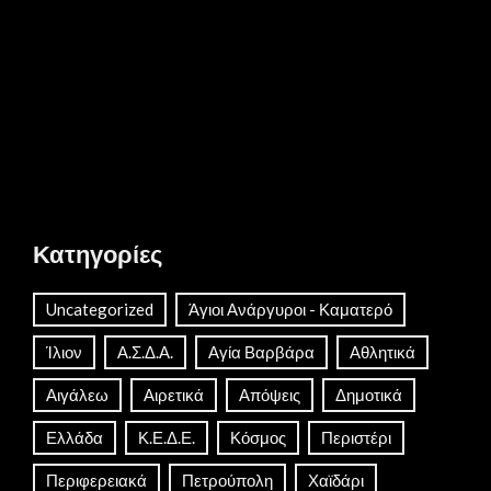
Κατηγορίες
Uncategorized
Άγιοι Ανάργυροι - Καματερό
Ίλιον
Α.Σ.Δ.Α.
Αγία Βαρβάρα
Αθλητικά
Αιγάλεω
Αιρετικά
Απόψεις
Δημοτικά
Ελλάδα
Κ.Ε.Δ.Ε.
Κόσμος
Περιστέρι
Περιφερειακά
Πετρούπολη
Χαϊδάρι