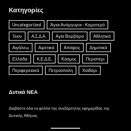
Κατηγορίες
Uncategorized
Άγιοι Ανάργυροι - Καματερό
Ίλιον
Α.Σ.Δ.Α.
Αγία Βαρβάρα
Αθλητικά
Αιγάλεω
Αιρετικά
Απόψεις
Δημοτικά
Ελλάδα
Κ.Ε.Δ.Ε.
Κόσμος
Περιστέρι
Περιφερειακά
Πετρούπολη
Χαϊδάρι
Δυτικά ΝΕΑ
Διαβάστε όλα τα φύλλα της ανεξάρτητης εφημερίδας της
Δυτικής Αθήνας