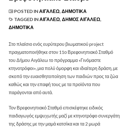
POSTED IN
ΑΙΓΆΛΕΩ
,
ΔΗΜΟΤΙΚΆ
TAGGED IN
ΑΙΓΑΛΕΩ
,
ΔΗΜΟΣ ΑΙΓΑΛΕΩ
,
ΔΗΜΟΤΙΚΑ
Στο πλαίσιο ενός ευρύτερου βιωματικού project
πραγματοποιήθηκε στον 11ο Βρεφονηπιακό Σταθμό
του Δήμου Αιγάλεω το πρόγραμμα «Γινόμαστε
κτηνοτρόφοι»
, μια πολύ όμορφη και ιδιαίτερη δράση, με
σκοπό την ευαισθητοποίηση των παιδιών προς τα ζώα
καθώς και την επαφή τους με τα προϊόντα που
παράγονται από αυτά.
Τον Βρεφονηπιακό Σταθμό επισκέφτηκε ειδικός
παιδαγωγός εμψυχωτής μαζί με κτηνοτρόφο συνεργάτη
της δράσης με την μαμά κατσίκα και τα 2 μωρά