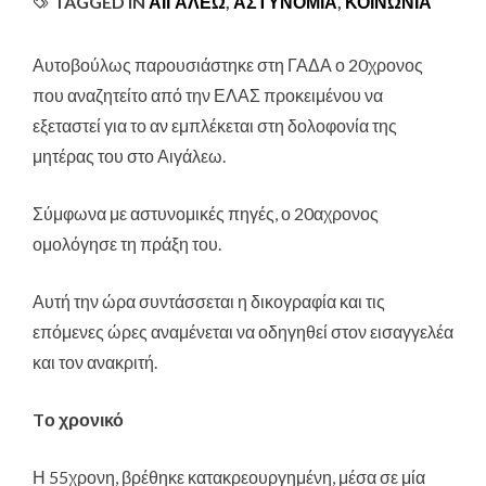
TAGGED IN
ΑΙΓΑΛΕΩ
,
ΑΣΤΥΝΟΜΊΑ
,
ΚΟΙΝΩΝΊΑ
Αυτοβούλως παρουσιάστηκε στη ΓΑΔΑ ο 20χρονος
που αναζητείτο από την ΕΛΑΣ προκειμένου να
εξεταστεί για το αν εμπλέκεται στη δολοφονία της
μητέρας του στο Αιγάλεω
.
Σύμφωνα με αστυνομικές πηγές, ο 20αχρονος
ομολόγησε τη πράξη του.
Αυτή την ώρα συντάσσεται η δικογραφία και τις
επόμενες ώρες αναμένεται να οδηγηθεί στον εισαγγελέα
και τον ανακριτή.
Tο χρονικό
Η 55χρονη, βρέθηκε κατακρεουργημένη, μέσα σε μία