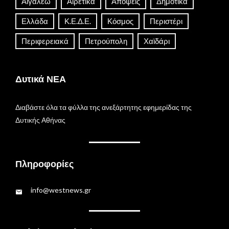
Αιγάλεω
Αιρετικά
Απόψεις
Δημοτικά
Ελλάδα
Κ.Ε.Δ.Ε.
Κόσμος
Περιστέρι
Περιφερειακά
Πετρούπολη
Χαϊδάρι
Δυτικά ΝΕΑ
Διαβάστε όλα τα φύλλα της ανεξάρτητης εφημερίδας της
Δυτικής Αθήνας
Πληροφορίες
info@westnews.gr